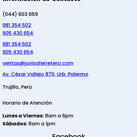
(044) 603 659
981 354 502
905 430 654
981 354 502
905 430 654
ventas@juvisaferretero.com
Av. César Vallejo 870, Urb. Palermo
Trujillo, Perú
Horario de Atención
Lunes a Viernes:
8am a 6pm
Sábados:
8am a 1pm
Facebook