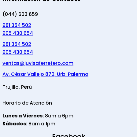
(044) 603 659
981 354 502
905 430 654
981 354 502
905 430 654
ventas@juvisaferretero.com
Av. César Vallejo 870, Urb. Palermo
Trujillo, Perú
Horario de Atención
Lunes a Viernes:
8am a 6pm
Sábados:
8am a 1pm
Facebook