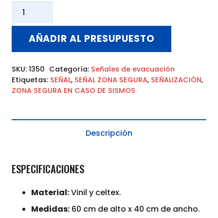
SEÑAL
VINIL
CELTEX
AÑADIR AL PRESUPUESTO
ZONA
SEGURA
SKU:
1350
Categoría:
Señales de evacuación
EN
Etiquetas:
SEÑAL
,
SEÑAL ZONA SEGURA
,
SEÑALIZACIÓN
,
CASO
ZONA SEGURA EN CASO DE SISMOS
DE
SISMOS
60x40
Descripción
cantidad
ESPECIFICACIONES
Material:
Vinil y celtex.
Medidas:
60 cm de alto x 40 cm de ancho.