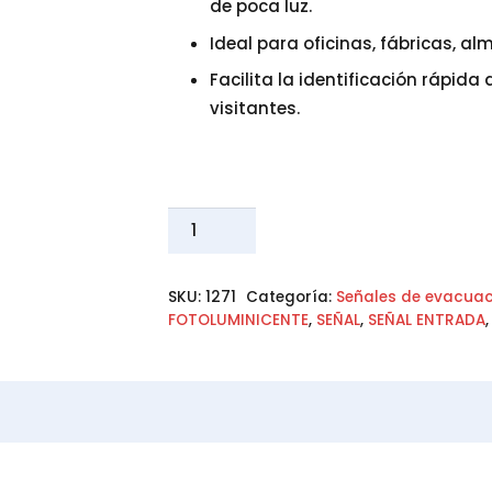
de poca luz.
Ideal para oficinas, fábricas, a
Facilita la identificación rápida
visitantes.
SEÑAL
VINIL
FOTOLUMINISCENTE
SKU:
1271
Categoría:
Señales de evacuac
ENTRADA
FOTOLUMINICENTE
,
SEÑAL
,
SEÑAL ENTRADA
DERECHA
20x30
cantidad