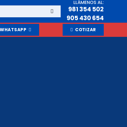
LLÁMENOS AL:
981 354 502
905 430 654
WHATSAPP
COTIZAR