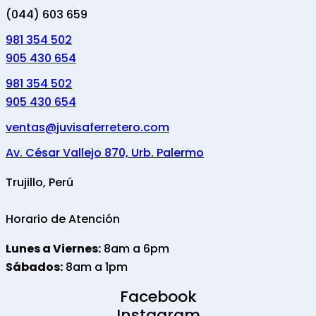
(044) 603 659
981 354 502
905 430 654
981 354 502
905 430 654
ventas@juvisaferretero.com
Av. César Vallejo 870, Urb. Palermo
Trujillo, Perú
Horario de Atención
Lunes a Viernes:
8am a 6pm
Sábados:
8am a 1pm
Facebook
Instagram