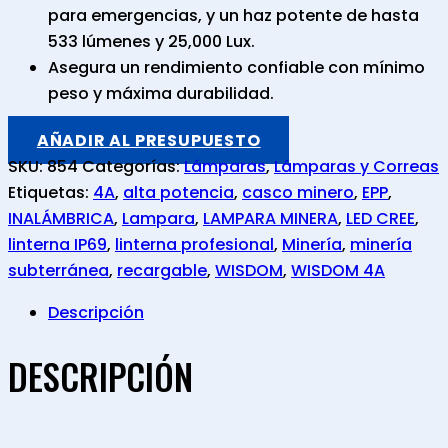
para emergencias, y un haz potente de hasta
533 lúmenes y 25,000 Lux.
Asegura un rendimiento confiable con mínimo
peso y máxima durabilidad.
AÑADIR AL PRESUPUESTO
SKU:
854
Categorías:
Lámparas
,
Lámparas y Correas
Etiquetas:
4A
,
alta potencia
,
casco minero
,
EPP
,
INALÁMBRICA
,
Lampara
,
LAMPARA MINERA
,
LED CREE
,
linterna IP69
,
linterna profesional
,
Minería
,
minería
subterránea
,
recargable
,
WISDOM
,
WISDOM 4A
Descripción
DESCRIPCIÓN