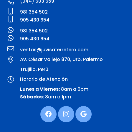
(044) 603 659
981 354 502
905 430 654
981 354 502
905 430 654
ventas@juvisaferretero.com
Av. César Vallejo 870, Urb. Palermo
Trujillo, Perú
Horario de Atención
Lunes a Viernes:
8am a 6pm
Sábados:
8am a 1pm