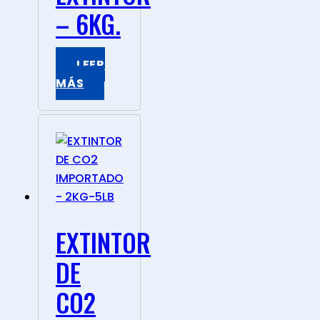
– 6KG.
LEER
MÁS
EXTINTOR
DE
CO2