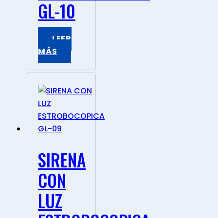
GL-10
LEER
MÁS
SIRENA
CON
LUZ