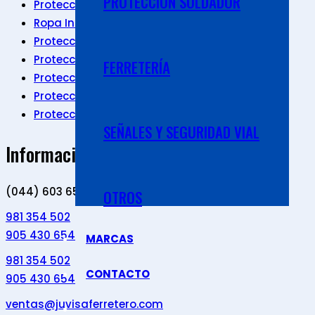
PROTECCIÓN SOLDADOR
Protección Cabeza
Ropa Industrial
Protección Pies
Protección Manos
FERRETERÍA
Protección Respiratoria
Protección Visual
Protección Corporal
SEÑALES Y SEGURIDAD VIAL
Información de Contacto
(044) 603 659
OTROS
981 354 502
905 430 654
MARCAS
981 354 502
CONTACTO
905 430 654
ventas@juvisaferretero.com