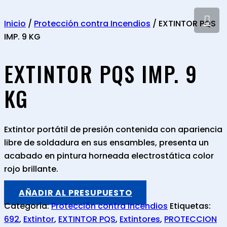
Inicio
/
Protección contra Incendios
/ EXTINTOR PQS
IMP. 9 KG
EXTINTOR PQS IMP. 9
KG
Extintor portátil de presión contenida con apariencia
libre de soldadura en sus ensambles, presenta un
acabado en pintura horneada electrostática color
rojo brillante.
AÑADIR AL PRESUPUESTO
Categoría:
Protección contra Incendios
Etiquetas:
692
,
Extintor
,
EXTINTOR PQS
,
Extintores
,
PROTECCION