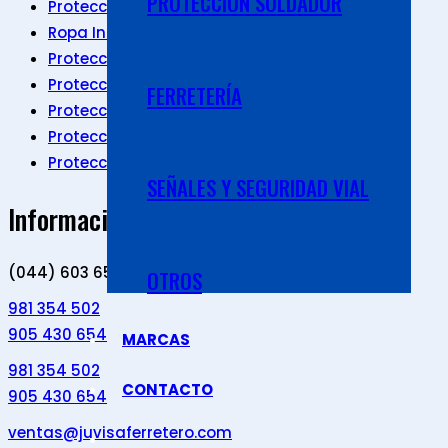
PROTECCIÓN SOLDADOR
Protección Cabeza
Ropa Industrial
Protección Pies
Protección Manos
FERRETERÍA
Protección Respiratoria
Protección Visual
Protección Corporal
SEÑALES Y SEGURIDAD VIAL
Información de Contacto
(044) 603 659
OTROS
981 354 502
905 430 654
MARCAS
981 354 502
CONTACTO
905 430 654
ventas@juvisaferretero.com