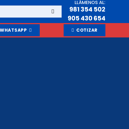
LLÁMENOS AL:
981 354 502
905 430 654
WHATSAPP
COTIZAR