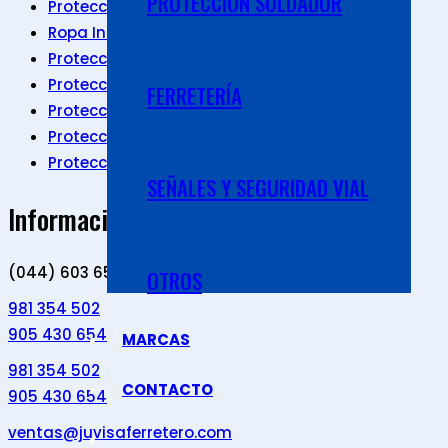
PROTECCIÓN SOLDADOR
Protección Cabeza
Ropa Industrial
Protección Pies
Protección Manos
FERRETERÍA
Protección Respiratoria
Protección Visual
Protección Corporal
SEÑALES Y SEGURIDAD VIAL
Información de Contacto
(044) 603 659
OTROS
981 354 502
905 430 654
MARCAS
981 354 502
CONTACTO
905 430 654
ventas@juvisaferretero.com