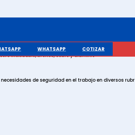
ATSAPP
WHATSAPP
COTIZAR
cero inoxidable, bronce, cobre y aluminio
ecesidades de seguridad en el trabajo en diversos rubr