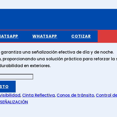
CINTA REFLECTIVA PEQUEÑA PARA CONO
ÑA PARA CONO
ATSAPP
WHATSAPP
COTIZAR
garantiza una señalización efectiva de día y de noche.
no, proporcionando una solución práctica para reforzar la 
urabilidad en exteriores.
ESTO
visibilidad
,
Cinta Reflectiva
,
Conos de tránsito
,
Control de
SEÑALIZACIÓN