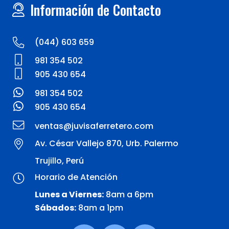
Información de Contacto
(044) 603 659
981 354 502
905 430 654
981 354 502
905 430 654
ventas@juvisaferretero.com
Av. César Vallejo 870, Urb. Palermo
Trujillo, Perú
Horario de Atención
Lunes a Viernes:
8am a 6pm
Sábados:
8am a 1pm