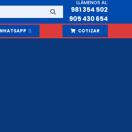
LLÁMENOS AL:
981 354 502
905 430 654
WHATSAPP
COTIZAR