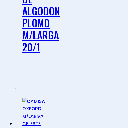
ALGODON
PLOMO
M/LARGA
20/1