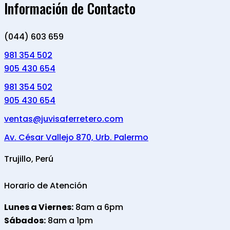
Información de Contacto
(044) 603 659
981 354 502
905 430 654
981 354 502
905 430 654
ventas@juvisaferretero.com
Av. César Vallejo 870, Urb. Palermo
Trujillo, Perú
Horario de Atención
Lunes a Viernes:
8am a 6pm
Sábados:
8am a 1pm