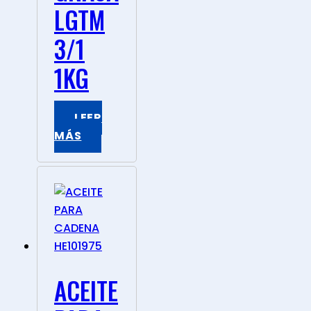
LGTM
3/1
1KG
LEER
MÁS
ACEITE