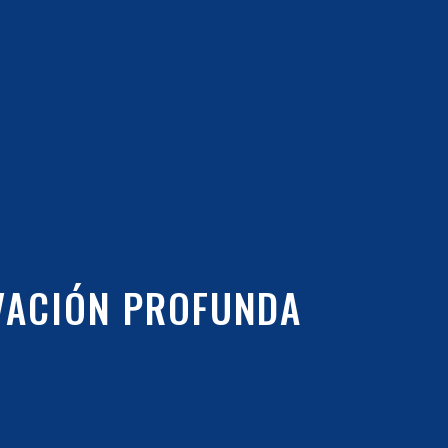
VACIÓN PROFUNDA