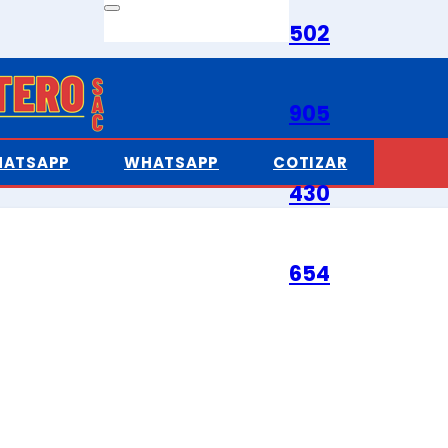
502
905
ATSAPP
WHATSAPP
COTIZAR
430
654