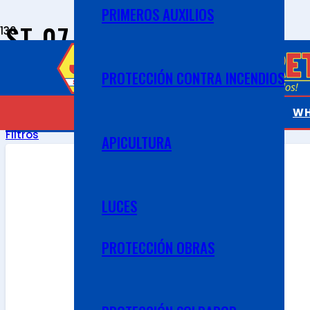
PRIMEROS AUXILIOS
ST-07
Filtros
PROTECCIÓN CONTRA INCENDIOS
Categoría
Reiniciar
Todo
Protección contra Incendios
WH
APLICAR
Filtros
APICULTURA
LUCES
PROTECCIÓN OBRAS