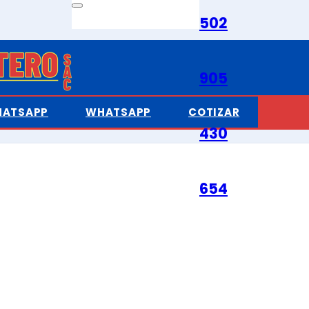
502
905
ación
ATSAPP
WHATSAPP
COTIZAR
430
654