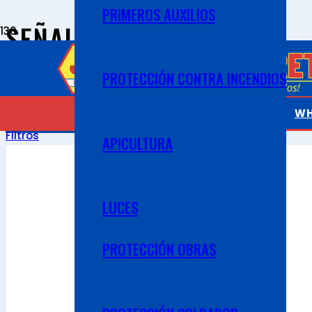
PRIMEROS AUXILIOS
SEÑAL SALIDA
Filtros
PROTECCIÓN CONTRA INCENDIOS
Categoría
Reiniciar
Todo
Señales y Seguridad Vial
Señales de evacu
WH
APLICAR
Filtros
APICULTURA
LUCES
PROTECCIÓN OBRAS