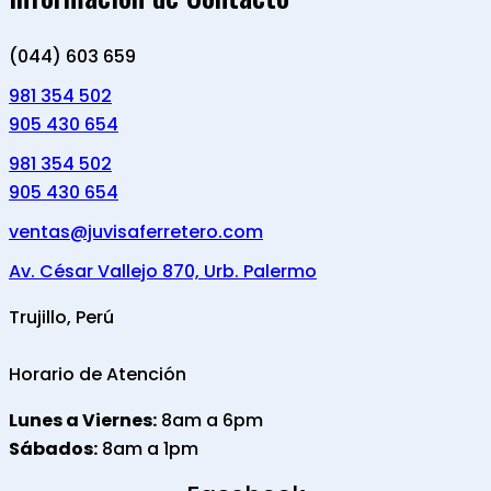
(044) 603 659
981 354 502
905 430 654
981 354 502
905 430 654
ventas@juvisaferretero.com
Av. César Vallejo 870, Urb. Palermo
Trujillo, Perú
Horario de Atención
Lunes a Viernes:
8am a 6pm
Sábados:
8am a 1pm