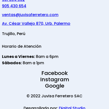
905 430 654
ventas@juvisaferretero.com
Av. César Vallejo 870, Urb. Palermo
Trujillo, Perú
Horario de Atención
Lunes a Viernes:
8am a 6pm
Sábados:
8am a 1pm
Facebook
Instagram
Google
© 2022 Juvisa Ferretero SAC
Desarrollado por:
Digital Studio