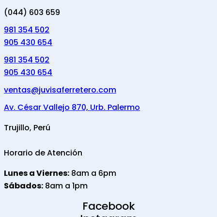
(044) 603 659
981 354 502
905 430 654
981 354 502
905 430 654
ventas@juvisaferretero.com
Av. César Vallejo 870, Urb. Palermo
Trujillo, Perú
Horario de Atención
Lunes a Viernes:
8am a 6pm
Sábados:
8am a 1pm
Facebook