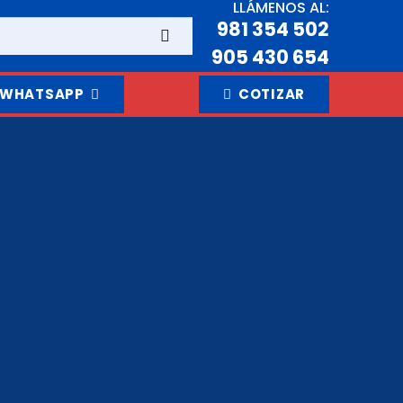
LLÁMENOS AL:
981 354 502
905 430 654
WHATSAPP
COTIZAR