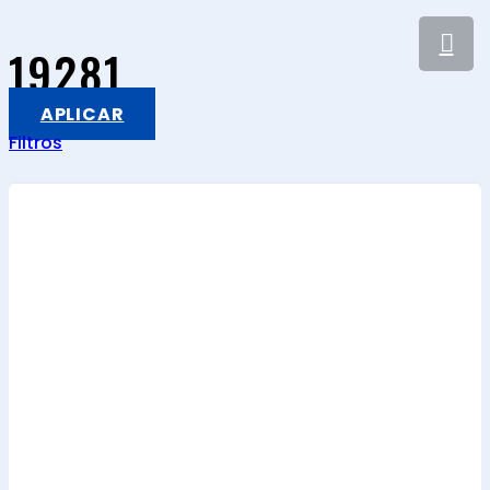
19281
APLICAR
Filtros