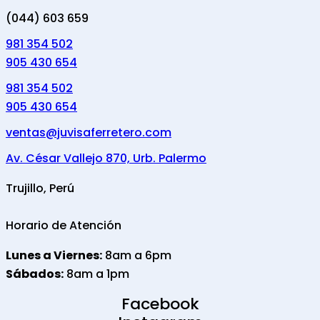
(044) 603 659
981 354 502
905 430 654
981 354 502
905 430 654
ventas@juvisaferretero.com
Av. César Vallejo 870, Urb. Palermo
Trujillo, Perú
Horario de Atención
Lunes a Viernes:
8am a 6pm
Sábados:
8am a 1pm
Facebook