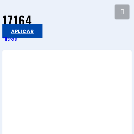
17164
APLICAR
Filtros