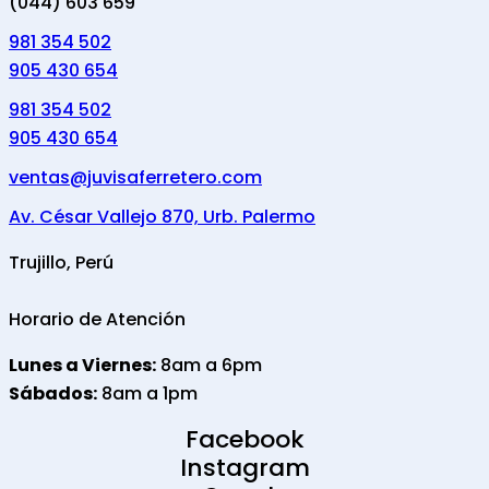
(044) 603 659
981 354 502
905 430 654
981 354 502
905 430 654
ventas@juvisaferretero.com
Av. César Vallejo 870, Urb. Palermo
Trujillo, Perú
Horario de Atención
Lunes a Viernes:
8am a 6pm
Sábados:
8am a 1pm
Facebook
Instagram